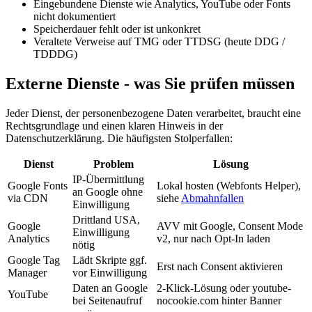
Eingebundene Dienste wie Analytics, YouTube oder Fonts
nicht dokumentiert
Speicherdauer fehlt oder ist unkonkret
Veraltete Verweise auf TMG oder TTDSG (heute DDG /
TDDDG)
Externe Dienste - was Sie prüfen müssen
Jeder Dienst, der personenbezogene Daten verarbeitet, braucht eine
Rechtsgrundlage und einen klaren Hinweis in der
Datenschutzerklärung. Die häufigsten Stolperfallen:
Dienst
Problem
Lösung
IP-Übermittlung
Google Fonts
Lokal hosten (Webfonts Helper),
an Google ohne
via CDN
siehe
Abmahnfallen
Einwilligung
Drittland USA,
Google
AVV mit Google, Consent Mode
Einwilligung
Analytics
v2, nur nach Opt-In laden
nötig
Google Tag
Lädt Skripte ggf.
Erst nach Consent aktivieren
Manager
vor Einwilligung
Daten an Google
2-Klick-Lösung oder youtube-
YouTube
bei Seitenaufruf
nocookie.com hinter Banner