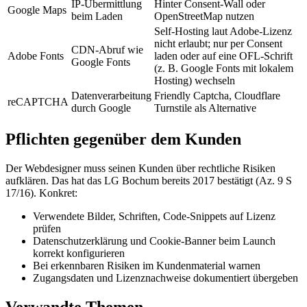
IP-Übermittlung
Hinter Consent-Wall oder
Google Maps
beim Laden
OpenStreetMap nutzen
Self-Hosting laut Adobe-Lizenz
nicht erlaubt; nur per Consent
CDN-Abruf wie
Adobe Fonts
laden oder auf eine OFL-Schrift
Google Fonts
(z. B. Google Fonts mit lokalem
Hosting) wechseln
Datenverarbeitung
Friendly Captcha, Cloudflare
reCAPTCHA
durch Google
Turnstile als Alternative
Pflichten gegenüber dem Kunden
Der Webdesigner muss seinen Kunden über rechtliche Risiken
aufklären. Das hat das LG Bochum bereits 2017 bestätigt (Az. 9 S
17/16). Konkret:
Verwendete Bilder, Schriften, Code-Snippets auf Lizenz
prüfen
Datenschutzerklärung und Cookie-Banner beim Launch
korrekt konfigurieren
Bei erkennbaren Risiken im Kundenmaterial warnen
Zugangsdaten und Lizenznachweise dokumentiert übergeben
Verwandte Themen