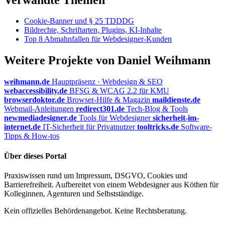
Cookie-Banner und § 25 TDDDG
Bildrechte, Schriftarten, Plugins, KI-Inhalte
Top 8 Abmahnfallen für Webdesigner-Kunden
Weitere Projekte von Daniel Weihmann
weihmann.de
Hauptpräsenz · Webdesign & SEO
webaccessibility.de
BFSG & WCAG 2.2 für KMU
browserdoktor.de
Browser-Hilfe & Magazin
maildienste.de
Webmail-Anleitungen
redirect301.de
Tech-Blog & Tools
newmediadesigner.de
Tools für Webdesigner
sicherheit-im-
internet.de
IT-Sicherheit für Privatnutzer
tooltricks.de
Software-
Tipps & How-tos
Über dieses Portal
Praxiswissen rund um Impressum, DSGVO, Cookies und
Barrierefreiheit. Aufbereitet von einem Webdesigner aus Köthen für
Kolleginnen, Agenturen und Selbstständige.
Kein offizielles Behördenangebot. Keine Rechtsberatung.