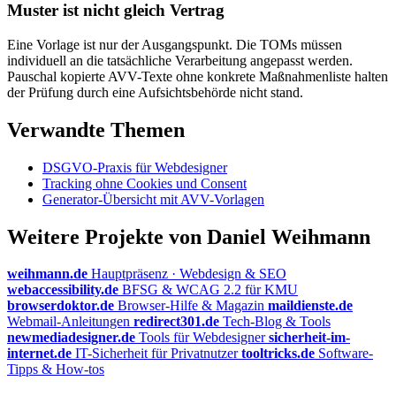
Muster ist nicht gleich Vertrag
Eine Vorlage ist nur der Ausgangspunkt. Die TOMs müssen
individuell an die tatsächliche Verarbeitung angepasst werden.
Pauschal kopierte AVV-Texte ohne konkrete Maßnahmenliste halten
der Prüfung durch eine Aufsichtsbehörde nicht stand.
Verwandte Themen
DSGVO-Praxis für Webdesigner
Tracking ohne Cookies und Consent
Generator-Übersicht mit AVV-Vorlagen
Weitere Projekte von Daniel Weihmann
weihmann.de
Hauptpräsenz · Webdesign & SEO
webaccessibility.de
BFSG & WCAG 2.2 für KMU
browserdoktor.de
Browser-Hilfe & Magazin
maildienste.de
Webmail-Anleitungen
redirect301.de
Tech-Blog & Tools
newmediadesigner.de
Tools für Webdesigner
sicherheit-im-
internet.de
IT-Sicherheit für Privatnutzer
tooltricks.de
Software-
Tipps & How-tos