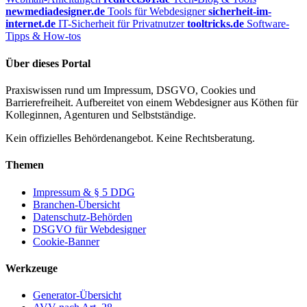
newmediadesigner.de
Tools für Webdesigner
sicherheit-im-
internet.de
IT-Sicherheit für Privatnutzer
tooltricks.de
Software-
Tipps & How-tos
Über dieses Portal
Praxiswissen rund um Impressum, DSGVO, Cookies und
Barrierefreiheit. Aufbereitet von einem Webdesigner aus Köthen für
Kolleginnen, Agenturen und Selbstständige.
Kein offizielles Behördenangebot. Keine Rechtsberatung.
Themen
Impressum & § 5 DDG
Branchen-Übersicht
Datenschutz-Behörden
DSGVO für Webdesigner
Cookie-Banner
Werkzeuge
Generator-Übersicht