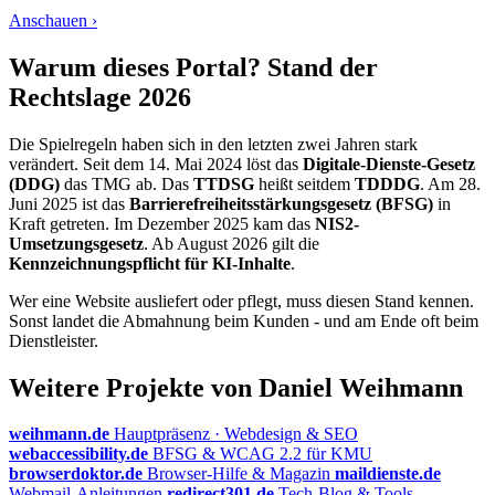
Anschauen ›
Warum dieses Portal? Stand der
Rechtslage 2026
Die Spielregeln haben sich in den letzten zwei Jahren stark
verändert. Seit dem 14. Mai 2024 löst das
Digitale-Dienste-Gesetz
(DDG)
das TMG ab. Das
TTDSG
heißt seitdem
TDDDG
. Am 28.
Juni 2025 ist das
Barrierefreiheitsstärkungsgesetz (BFSG)
in
Kraft getreten. Im Dezember 2025 kam das
NIS2-
Umsetzungsgesetz
. Ab August 2026 gilt die
Kennzeichnungspflicht für KI-Inhalte
.
Wer eine Website ausliefert oder pflegt, muss diesen Stand kennen.
Sonst landet die Abmahnung beim Kunden - und am Ende oft beim
Dienstleister.
Weitere Projekte von Daniel Weihmann
weihmann.de
Hauptpräsenz · Webdesign & SEO
webaccessibility.de
BFSG & WCAG 2.2 für KMU
browserdoktor.de
Browser-Hilfe & Magazin
maildienste.de
Webmail-Anleitungen
redirect301.de
Tech-Blog & Tools